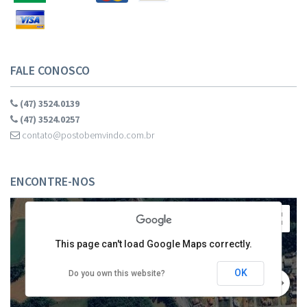
FALE CONOSCO
(47) 3524.0139
(47) 3524.0257
contato@postobemvindo.com.br
development purposes only
For development purposes only
ENCONTRE-NOS
This page can't load Google Maps correctly.
OK
Do you own this website?